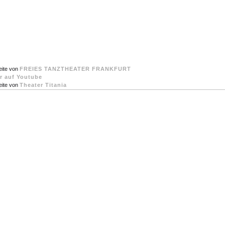
eite von
FREIES TANZTHEATER FRANKFURT
er auf Youtube
eite von
Theater Titania